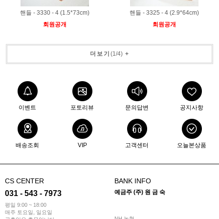
핸들 - 3330 - 4 (1.5*73cm)
핸들 - 3325 - 4 (2.9*64cm)
회원공개
회원공개
더보기
(
1
/
4
)
+
이벤트
포토리뷰
문의답변
공지사항
배송조회
VIP
고객센터
오늘본상품
CS CENTER
BANK INFO
예금주 (주) 원 금 숙
031 - 543 - 7973
평일 9:00 ~ 18:00
매주 토요일, 일요일
NH 농협