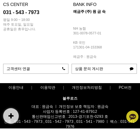
CS CENTER
BANK INFO
예금주 (주) 원 금 숙
031 - 543 - 7973
평일 9:00 ~ 18:00
매주 토요일, 일요일
NH 농협
공휴일은 휴무입니다.
301-0078-0577-01
KB 국민
171301-04-153368
예금주 : 원금숙
고객센터 연결
상품 문의 게시판
이용안내
이용약관
개인정보처리방침
PC버전
블루로즈
대표 : 원금숙 ㅣ 개인정보 보호 책임자 : 원금숙
사업자 등록번호 : 127-41-87912
통신판매업신고번호 : 2013-경기포천-0293 호
전화 : 031 - 543 - 7973 , 031 - 542 - 7973 , 031 - 541 - 7980 ㅣ 팩스 : 031-541-
7976
주소 : 경기도 포천시 가산면 금현리 387-1번지