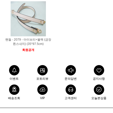
핸들 - 2079 - 아이보리+블랙 (금장
흰스내치) (35*97.5cm)
회원공개
이벤트
포토리뷰
문의답변
공지사항
배송조회
VIP
고객센터
오늘본상품