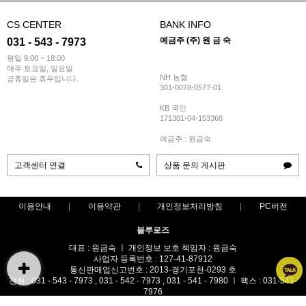
CS CENTER
BANK INFO
예금주 (주) 원 금 숙
031 - 543 - 7973
평일 9:00 ~ 18:00
매주 토요일, 일요일
NH 농협
공휴일은 휴무입니다.
301-0078-0577-01
KB 국민
171301-04-153368
예금주 : 원금숙
고객센터 연결
상품 문의 게시판
이용안내
이용약관
개인정보처리방침
PC버전
블루로즈
대표 : 원금숙 ㅣ 개인정보 보호 책임자 : 원금숙
사업자 등록번호 : 127-41-87912
통신판매업신고번호 : 2013-경기포천-0293 호
전화 : 031 - 543 - 7973 , 031 - 542 - 7973 , 031 - 541 - 7980 ㅣ 팩스 : 031-541-
7976
주소 : 경기도 포천시 가산면 금현리 387-1번지