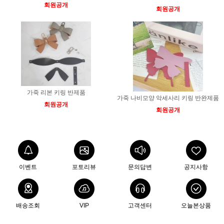
회원공개
회원공개
가죽 리본 키링 반제품
가죽 나비모양 악세사리 키링 반완제품
회원공개
회원공개
이벤트
포토리뷰
문의답변
공지사항
배송조회
VIP
고객센터
오늘본상품