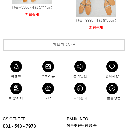
핸들 - 3386 - 4 (1.5*44cm)
회원공개
핸들 - 3335 - 4 (1.8*50cm)
회원공개
더보기
(
1
/
6
)
+
이벤트
포토리뷰
문의답변
공지사항
배송조회
VIP
고객센터
오늘본상품
CS CENTER
BANK INFO
예금주 (주) 원 금 숙
031 - 543 - 7973