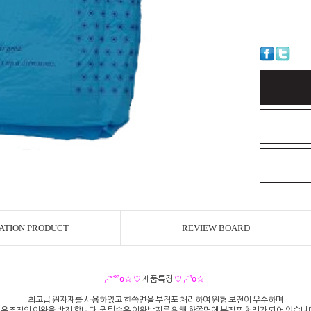
ATION PRODUCT
REVIEW BOARD
,·´″`°³о☆ ♡
제품특징
♡ ,·´³о☆
최고급 원자재를 사용하였고 한쪽면을 부직포 처리하여 원형 보전이 우수하며
유조직의 이완을 방지 합니다. 퀼팅솜은 이완방지를 위해 한쪽면에 부직포 처리가 되어 있습니