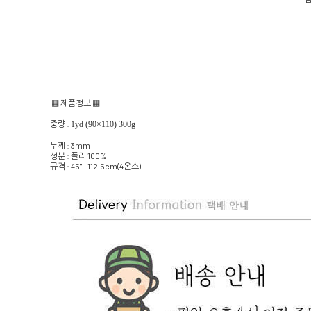
▦ 제품정보 ▦
중량 :
1
yd
(90×110) 300g
두께 : 3mm
성분 : 폴리 100%
규격 : 45" 112.5cm(4온스)