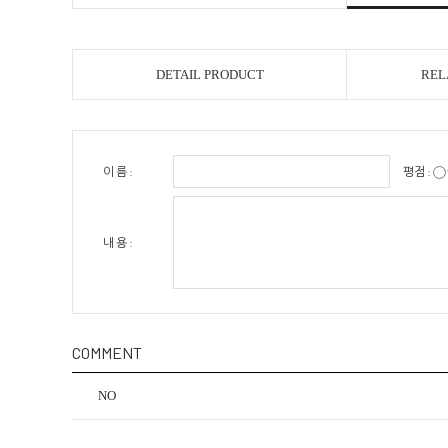
DETAIL PRODUCT
REL
이 름 :
평점 :
내 용 :
COMMENT
NO