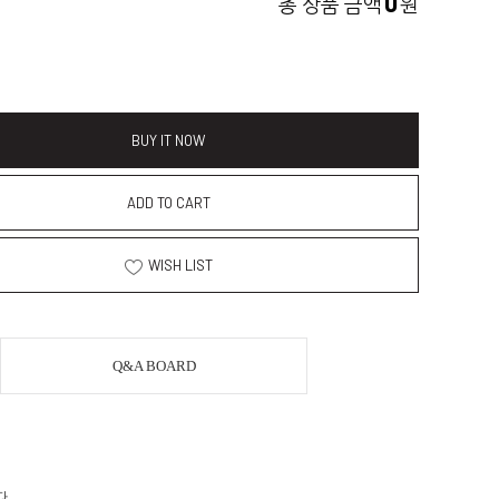
0
총 상품 금액
원
BUY IT NOW
ADD TO CART
WISH LIST
Q&A BOARD
다.