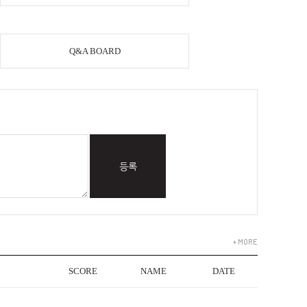
Q&A BOARD
등록
+ MORE
SCORE
NAME
DATE