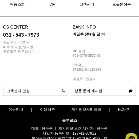
배송조회
VIP
고객센터
오늘본상품
CS CENTER
BANK INFO
예금주 (주) 원 금 숙
031 - 543 - 7973
평일 9:00 ~ 18:00
매주 토요일, 일요일
NH 농협
공휴일은 휴무입니다.
301-0078-0577-01
KB 국민
171301-04-153368
예금주 : 원금숙
고객센터 연결
상품 문의 게시판
이용안내
이용약관
개인정보처리방침
PC버전
블루로즈
대표 : 원금숙 ㅣ 개인정보 보호 책임자 : 원금숙
사업자 등록번호 : 127-41-87912
통신판매업신고번호 : 2013-경기포천-0293 호