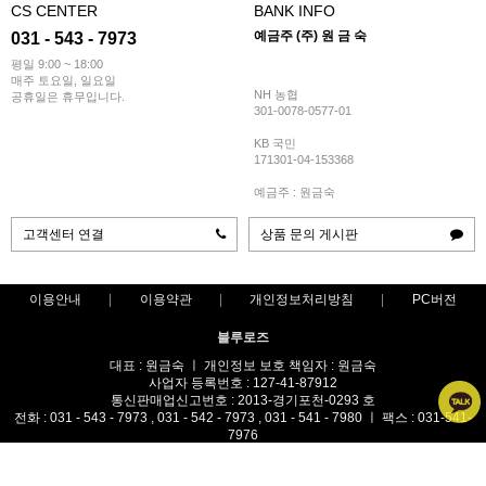
CS CENTER
BANK INFO
예금주 (주) 원 금 숙
031 - 543 - 7973
평일 9:00 ~ 18:00
매주 토요일, 일요일
NH 농협
공휴일은 휴무입니다.
301-0078-0577-01
KB 국민
171301-04-153368
예금주 : 원금숙
고객센터 연결
상품 문의 게시판
이용안내
이용약관
개인정보처리방침
PC버전
블루로즈
대표 : 원금숙 ㅣ 개인정보 보호 책임자 : 원금숙
사업자 등록번호 : 127-41-87912
통신판매업신고번호 : 2013-경기포천-0293 호
전화 : 031 - 543 - 7973 , 031 - 542 - 7973 , 031 - 541 - 7980 ㅣ 팩스 : 031-541-
7976
주소 : 경기도 포천시 가산면 금현리 387-1번지
COPYRIGHT(C)예 림 ALL RIGHTS RESERVED.